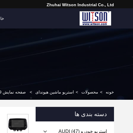
Zhuhai Witson Industrial Co., Ltd
خان
خونه
>
محصولات
>
استریو ماشین هیوندای
>
صفحه نمایش 9 اینچی OEM Style بدون DVD Deck برای Hyundai Tucson IX35 2018-2020 Car Multimedia Stereo
دسته بندی ها
استریو خودرو AUDI
(47)