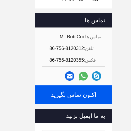
تماس ها
تماس ها:
Mr. Bob Cui
تلفن:
86-756-8120312
فکس:
86-756-8120355
اکنون تماس بگیرید
به ما ایمیل بزنید