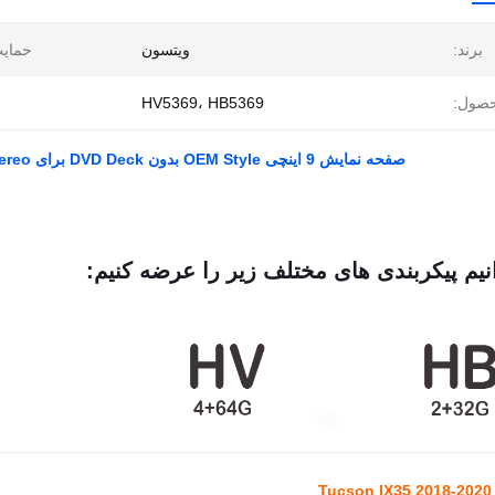
برند:
ويتسون
حمایت
صول:
HV5369، HB5369
صفحه نمایش 9 اینچی OEM Style بدون DVD Deck برای Hyundai Tucson IX35 2018-2020 Car Multimedia Stereo
نیم پیکربندی های مختلف زیر را عرضه کنیم:
T