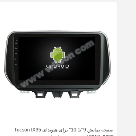
صفحه نمایش 9"/10.1" برای هیوندای Tucson IX35