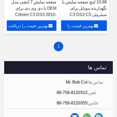
10.88 اینچ صفحه نمایش با
صفحه نمایش 7 اینچی مدل
نگهدارنده موبایل برای
OEM با دی وی دی برای
سیتروئن C3 DS3 C5
Citroen C3 DS3 2010-
2009-2017 پخش کننده
2016 اندروید استریو ماشین
بهترین قیمت را
بهترین قیمت را دریافت
استریو مولتی مدیا خودرو
کار پلیر
GPS CarPlay
دریافت کنید
کنید
1
تماس ها
تماس ها:
Mr. Bob Cui
تلفن:
86-756-8120312
فکس:
86-756-8120355