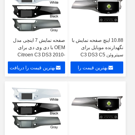
10.88 اینچ صفحه نمایش با
صفحه نمایش 7 اینچی مدل
نگهدارنده موبایل برای
OEM با دی وی دی برای
سیتروئن C3 DS3 C5
Citroen C3 DS3 2010-
2009-2017 پخش کننده
2016 اندروید استریو ماشین
بهترین قیمت را
بهترین قیمت را دریافت
استریو مولتی مدیا خودرو
کار پلیر
GPS CarPlay
دریافت کنید
کنید