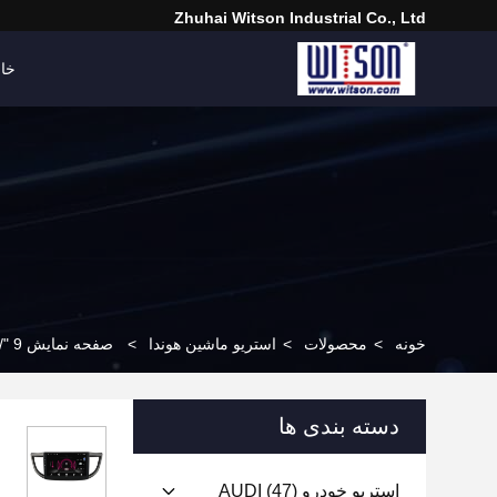
Zhuhai Witson Industrial Co., Ltd
خان
خونه
>
محصولات
>
استریو ماشین هوندا
>
صفحه نمایش 9 "/10.1" برای هوندا CRV CR-V 2012-2016 ماشین چند رسانه ای استریو GPS CarPlay Player
دسته بندی ها
استریو خودرو AUDI
(47)