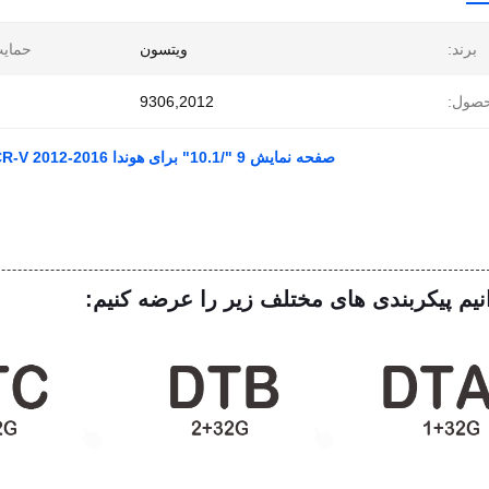
برند:
ويتسون
حمایت
صول:
9306,2012
صفحه نمایش 9 "/10.1" برای هوندا CRV CR-V 2012-2016 ماشین چند رسانه ای استریو GPS CarPlay Player
نیم پیکربندی های مختلف زیر را عرضه کنیم: