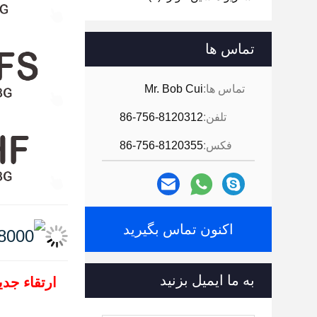
تماس ها
تماس ها:
Mr. Bob Cui
تلفن:
86-756-8120312
فکس:
86-756-8120355
اکنون تماس بگیرید
به ما ایمیل بزنید
ارتقاء جدی