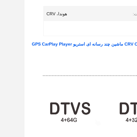
:
هوندا، CRV