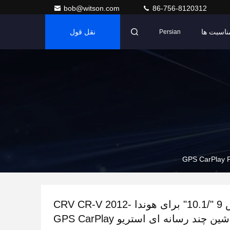
bob@witson.com
86-756-8120312
ناسبت ها
نقل قول
Persian
صفحه نمایش 9 "/10.1" برای هوندا CRV CR-V 2012-
2016 ماشین چند رسانه ای استریو GPS CarPlay